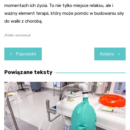
momentach ich życia. To nie tylko miejsce relaksu, ale i
ważny element terapii, który może pomóc w budowaniu siły
do walki z chorobą.
Źródło: wroclaw.pl
Nawigacja
Poprzedni
Kolejny
wpisu
Powiązane teksty