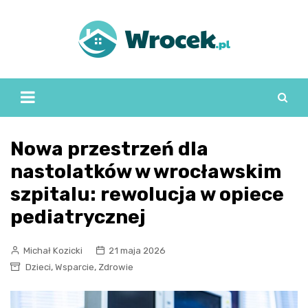
Skip
to
content
Nowa przestrzeń dla
nastolatków w wrocławskim
szpitalu: rewolucja w opiece
pediatrycznej
Michał Kozicki
21 maja 2026
,
,
Dzieci
Wsparcie
Zdrowie