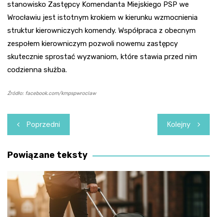
stanowisko Zastępcy Komendanta Miejskiego PSP we
Wrocławiu jest istotnym krokiem w kierunku wzmocnienia
struktur kierowniczych komendy. Współpraca z obecnym
zespołem kierowniczym pozwoli nowemu zastępcy
skutecznie sprostać wyzwaniom, które stawia przed nim
codzienna służba.
Źródło: facebook.com/kmpspwroclaw
Nawigacja
Poprzedni
Kolejny
wpisu
Powiązane teksty