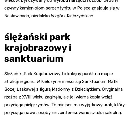
wieków, był używany do wyrobu narzędzi i ozdób. Jedyny
czynny kamieniołom serpentynitu w Polsce znajduje się w
Nasławicach, niedaleko Wzgórz Kiełczyńskich.
ślężański park
krajobrazowy i
sanktuarium
Ślężański Park Krajobrazowy to kolejny punkt na mapie
atrakcji regionu. W Kiełczynie mieści się Sanktuarium Matki
Bożej Łaskawej z figurą Madonny z Dzieciątkiem. Oryginalna
rzeźba z XVIII wieku zaginęła, ale jej wierna kopia wciąż
przyciąga pielgrzymów. To miejsce ma wyjątkowy urok, który
przyciąga nawet osoby niezainteresowane sztuką sakralną.