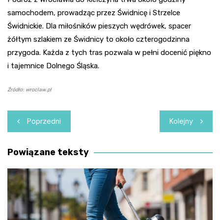
samochodem, prowadząc przez Świdnicę i Strzelce
Świdnickie. Dla miłośników pieszych wędrówek, spacer
żółtym szlakiem ze Świdnicy to około czterogodzinna
przygoda. Każda z tych tras pozwala w pełni docenić piękno
i tajemnice Dolnego Śląska.
Źródło: wroclaw.pl
Nawigacja
Poprzedni
Kolejny
wpisu
Powiązane teksty