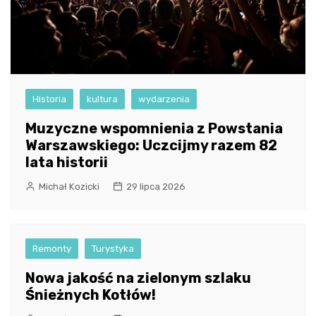
Historia
kultura
wydarzenia
Muzyczne wspomnienia z Powstania
Warszawskiego: Uczcijmy razem 82
lata historii
Michał Kozicki
29 lipca 2026
Remonty
Turystyka
Nowa jakość na zielonym szlaku
Śnieżnych Kotłów!