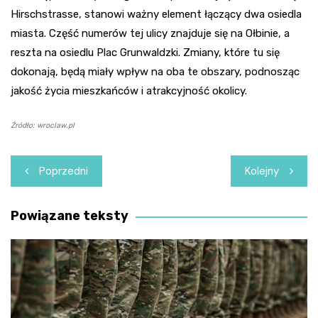
Hirschstrasse, stanowi ważny element łączący dwa osiedla
miasta. Część numerów tej ulicy znajduje się na Ołbinie, a
reszta na osiedlu Plac Grunwaldzki. Zmiany, które tu się
dokonają, będą miały wpływ na oba te obszary, podnosząc
jakość życia mieszkańców i atrakcyjność okolicy.
Źródło: wroclaw.pl
Nawigacja
Poprzedni
Kolejny
wpisu
Powiązane teksty