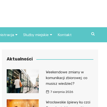
istracja
Służby miejskie
Kontakt
ortowe
Straż pożarna
S
Policja
Aktualności
d skarbowy
Straż miejska
Weekendowe zmiany w
d miasta
komunikacji zbiorowej: co
musisz wiedzieć?
7 sierpnia 2026
Wrocławskie śpiewy ku czci