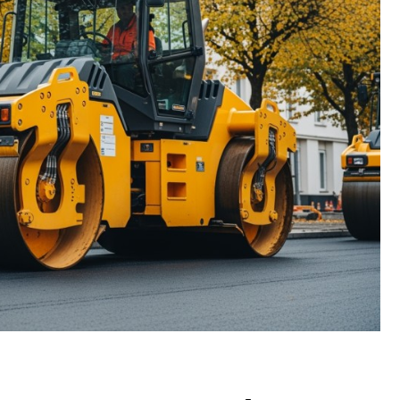
Fryzjer
Kino
Poczta