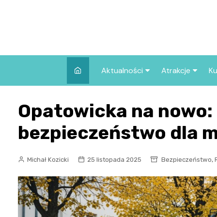
Skip
to
content
Aktualności
Atrakcje
Ku
Pozostałe
Najpopularniej
Opatowicka na nowo: 
we Wrocławiu
Wszystkie wpisy
Co warto zob
bezpieczeństwo dla 
Wrocławiu?
,
Michał Kozicki
25 listopada 2025
Bezpieczeństwo