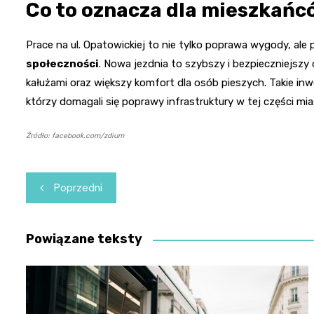
Co to oznacza dla mieszkań
Prace na ul. Opatowickiej to nie tylko poprawa wygody, al
społeczności
. Nowa jezdnia to szybszy i bezpieczniejszy
kałużami oraz większy komfort dla osób pieszych. Takie in
którzy domagali się poprawy infrastruktury w tej części mia
Źródło: facebook.com/zdium
Nawigacja
Poprzedni
wpisu
Powiązane teksty