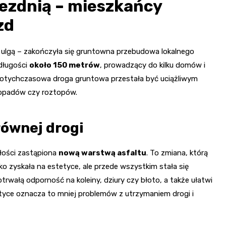
jezdnią – mieszkańcy
zd
lgą – zakończyła się gruntowna przebudowa lokalnego
 długości
około 150 metrów
, prowadzący do kilku domów i
, dotychczasowa droga gruntowa przestała być uciążliwym
 opadów czy roztopów.
równej drogi
łości zastąpiona
nową warstwą asfaltu
. To zmiana, którą
ko zyskała na estetyce, ale przede wszystkim stała się
rwałą odporność na koleiny, dziury czy błoto, a także ułatwi
tyce oznacza to mniej problemów z utrzymaniem drogi i