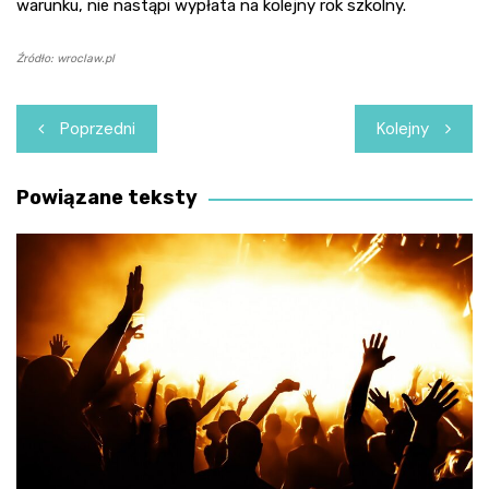
warunku, nie nastąpi wypłata na kolejny rok szkolny.
Źródło: wroclaw.pl
Nawigacja
Poprzedni
Kolejny
wpisu
Powiązane teksty