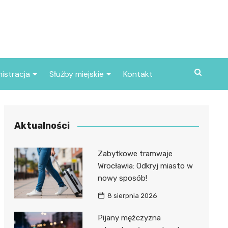
istracja
Służby miejskie
Kontakt
ortowe
Straż pożarna
S
Policja
Aktualności
d skarbowy
Straż miejska
Zabytkowe tramwaje
d miasta
Wrocławia: Odkryj miasto w
nowy sposób!
8 sierpnia 2026
Pijany mężczyzna