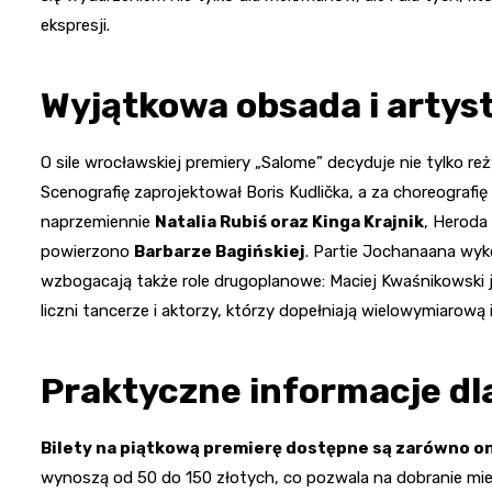
ekspresji.
Wyjątkowa obsada i artys
O sile wrocławskiej premiery „Salome” decyduje nie tylko r
Scenografię zaprojektował Boris Kudlička, a za choreograf
naprzemiennie
Natalia Rubiś oraz Kinga Krajnik
, Heroda
powierzono
Barbarze Bagińskiej
. Partie Jochanaana wy
wzbogacają także role drugoplanowe: Maciej Kwaśnikowski j
liczni tancerze i aktorzy, którzy dopełniają wielowymiarową 
Praktyczne informacje dl
Bilety na piątkową premierę dostępne są zarówno onli
wynoszą od 50 do 150 złotych, co pozwala na dobranie mie