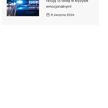
ratują 13-latkę w kryzysie
emocjonalnym!
8 sierpnia 2026