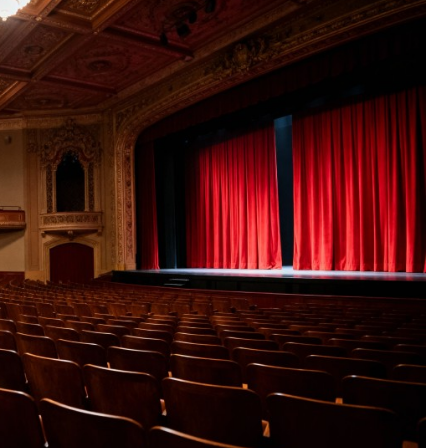
Fryzjer
Kino
Poczta