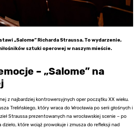
ystawi „Salome” Richarda Straussa. To wydarzenie,
miłośników sztuki operowej w naszym mieście.
emocje – „Salome” na
j
nej z najbardziej kontrowersyjnych oper początku XX wieku.
sza Trelińskiego, który wraca do Wrocławia po serii głośnych i
dzieł Straussa prezentowanych na wrocławskiej scenie – po
a dzieło, które wciąż prowokuje i zmusza do refleksji nad