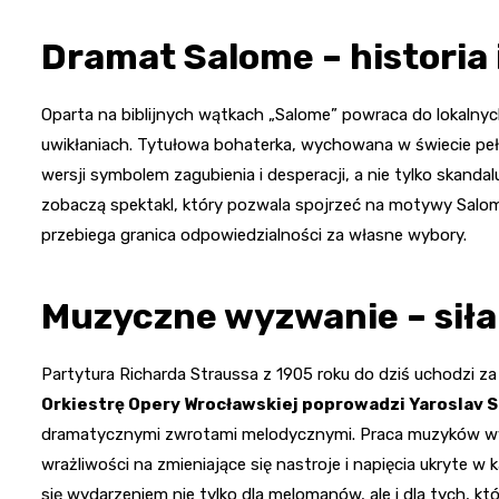
Dramat Salome – historia 
Oparta na biblijnych wątkach „Salome” powraca do lokalnyc
uwikłaniach. Tytułowa bohaterka, wychowana w świecie pełny
wersji symbolem zagubienia i desperacji, a nie tylko skandal
zobaczą spektakl, który pozwala spojrzeć na motywy Salome
przebiega granica odpowiedzialności za własne wybory.
Muzyczne wyzwanie – siła
Partytura Richarda Straussa z 1905 roku do dziś uchodzi za
Orkiestrę Opery Wrocławskiej poprowadzi Yaroslav
dramatycznymi zwrotami melodycznymi. Praca muzyków wyma
wrażliwości na zmieniające się nastroje i napięcia ukryte w
się wydarzeniem nie tylko dla melomanów, ale i dla tych, kt