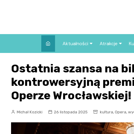
Skip
to
content
Aktualności
Atrakcje
Ku
Pozostałe
Najpopularniej
Ostatnia szansa na bi
we Wrocławiu
Wszystkie wpisy
Co warto zob
kontrowersyjną prem
Wrocławiu?
Operze Wrocławskiej!
,
,
Michał Kozicki
26 listopada 2025
kultura
Opera
wy