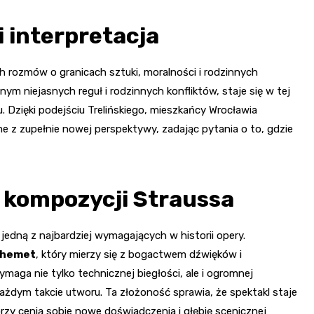
i interpretacja
h rozmów o granicach sztuki, moralności i rodzinnych
m niejasnych reguł i rodzinnych konfliktów, staje się w tej
u. Dzięki podejściu Trelińskiego, mieszkańcy Wrocławia
 z zupełnie nowej perspektywy, zadając pytania o to, gdzie
 kompozycji Straussa
 jedną z najbardziej wymagających w historii opery.
 Shemet
, który mierzy się z bogactwem dźwięków i
ga nie tylko technicznej biegłości, ale i ogromnej
 każdym takcie utworu. Ta złożoność sprawia, że spektakl staje
órzy cenią sobie nowe doświadczenia i głębię scenicznej