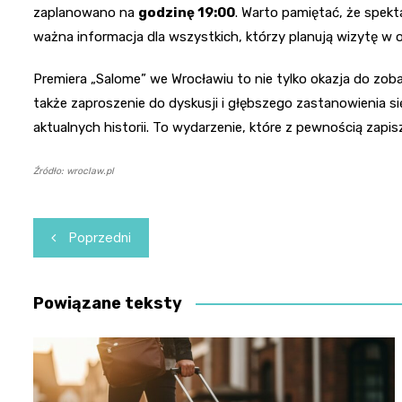
zaplanowano na
godzinę 19:00
. Warto pamiętać, że spekt
ważna informacja dla wszystkich, którzy planują wizytę w o
Premiera „Salome” we Wrocławiu to nie tylko okazja do zo
także zaproszenie do dyskusji i głębszego zastanowienia si
aktualnych historii. To wydarzenie, które z pewnością zapis
Źródło: wroclaw.pl
Nawigacja
Poprzedni
wpisu
Powiązane teksty