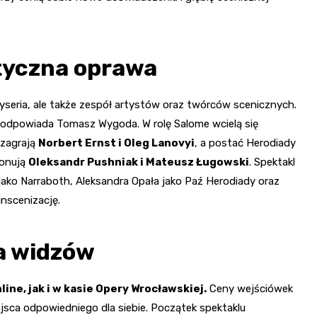
tyczna oprawa
eżyseria, ale także zespół artystów oraz twórców scenicznych.
ię odpowiada Tomasz Wygoda. W rolę Salome wcielą się
 zagrają
Norbert Ernst i Oleg Lanovyi
, a postać Herodiady
konują
Oleksandr Pushniak i Mateusz Ługowski
. Spektakl
ako Narraboth, Aleksandra Opała jako Paź Herodiady oraz
inscenizację.
a widzów
ne, jak i w kasie Opery Wrocławskiej.
Ceny wejściówek
jsca odpowiedniego dla siebie. Początek spektaklu