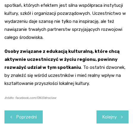
spotkań, których efektem jest silna współpraca instytucji
kultury, szkół i organizacji pozarządowych. Uczestnictwo w
wydarzeniu daje szansę nie tylko na inspirację, ale też
nawiązanie trwałych partnerstw sprzyjających rozwojowi
całego środowiska.
Osoby związane z edukacją kulturalną, które chcą
aktywnie uczestniczyć w życiu regionu, powinny
rozważyć udział w tym spotkaniu
. To ostatni dzwonek,
by znaleźć się wśród uczestników i mieć realny wpływ na
kształtowanie przyszłości lokalnej kultury.
źródło: facebook.com/OKiSWroclaw
Nawigacja
Poprzedni
Kolejny
wpisu