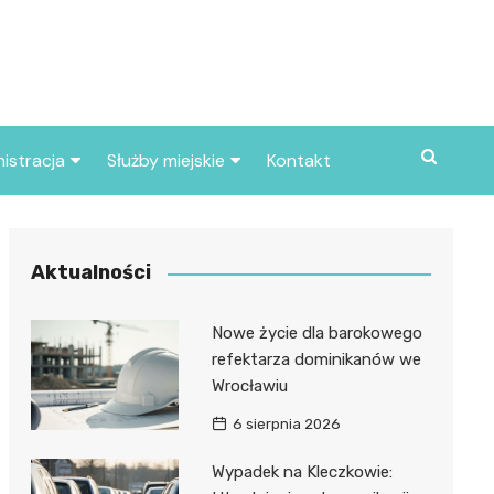
istracja
Służby miejskie
Kontakt
ortowe
Straż pożarna
S
Policja
Aktualności
d skarbowy
Straż miejska
Nowe życie dla barokowego
d miasta
refektarza dominikanów we
Wrocławiu
6 sierpnia 2026
Wypadek na Kleczkowie: