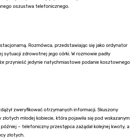
ślanego oszustwa telefonicznego.
ę stacjonarną. Rozmówca, przedstawiając się jako ordynator
 sytuacji zdrowotnej jego córki. W rozmowie padły
może przynieść jedynie natychmiastowe podanie kosztownego
e zdążył zweryfikować otrzymanych informacji. Skuszony
y złotych młodej kobiecie, która pojawiła się pod wskazanym
później – telefoniczny przestępca zażądał kolejnej kwoty, a
cy złotych.