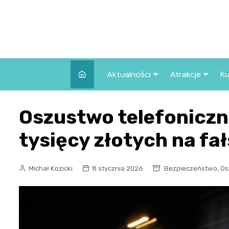
Skip
to
content
Aktualności
Atrakcje
Ku
Pozostałe
Najpopularniej
Oszustwo telefoniczne
we Wrocławiu
Wszystkie wpisy
Co warto zob
tysięcy złotych na fa
Wrocławiu?
,
Michał Kozicki
8 stycznia 2026
Bezpieczeństwo
Os