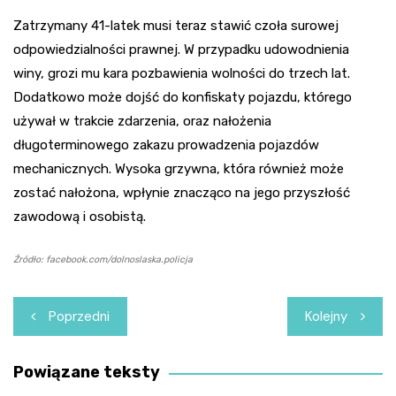
Zatrzymany 41-latek musi teraz stawić czoła surowej
odpowiedzialności prawnej. W przypadku udowodnienia
winy, grozi mu kara pozbawienia wolności do trzech lat.
Dodatkowo może dojść do konfiskaty pojazdu, którego
używał w trakcie zdarzenia, oraz nałożenia
długoterminowego zakazu prowadzenia pojazdów
mechanicznych. Wysoka grzywna, która również może
zostać nałożona, wpłynie znacząco na jego przyszłość
zawodową i osobistą.
Źródło: facebook.com/dolnoslaska.policja
Nawigacja
Poprzedni
Kolejny
wpisu
Powiązane teksty