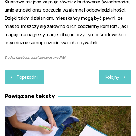
Kluczowe miejsce zajmuje również budowanie świadomości,
umiejętności oraz poczucia wzajemnej odpowiedzialności.
Dzięki takim działaniom, mieszkańcy mogą być pewni, że
miasto troszczy się zarówno o ich codzienny komfort, jak i
reaguje na nagłe sytuacje, dbając przy tym o środowisko i
psychiczne samopoczucie swoich obywateli.
Źródło: facebook.com/biuroprasoweUMW
Nawigacja
Poprzedni
Kolejny
wpisu
Powiązane teksty