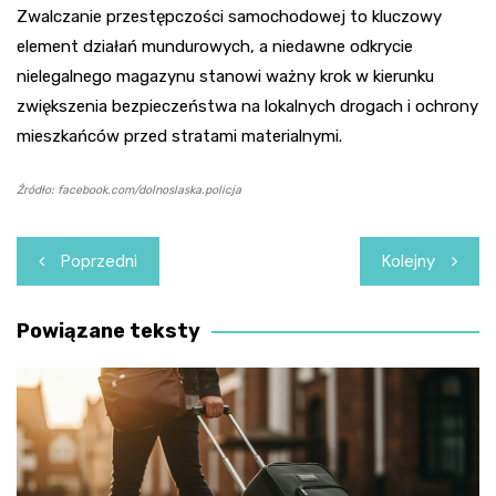
Zwalczanie przestępczości samochodowej to kluczowy
element działań mundurowych, a niedawne odkrycie
nielegalnego magazynu stanowi ważny krok w kierunku
zwiększenia bezpieczeństwa na lokalnych drogach i ochrony
mieszkańców przed stratami materialnymi.
Źródło: facebook.com/dolnoslaska.policja
Nawigacja
Poprzedni
Kolejny
wpisu
Powiązane teksty