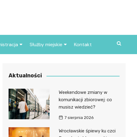
istracja
Służby miejskie
Kontakt
ortowe
Straż pożarna
S
Policja
Aktualności
d skarbowy
Straż miejska
Weekendowe zmiany w
d miasta
komunikacji zbiorowej: co
musisz wiedzieć?
7 sierpnia 2026
Wrocławskie śpiewy ku czci