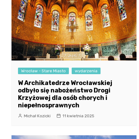
Wrocław - Stare Miasto
wydarzenia
W Archikatedrze Wrocławskiej
odbyło się nabożeństwo Drogi
Krzyżowej dla osób chorych i
niepełnosprawnych
Michał Kozicki
11 kwietnia 2025