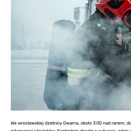
We wrocławskiej dzielnicy Gwarna, około 3:00 nad ranem, 
interwencji strażaków. Konkretnie chodzi o sytuację, gdzie