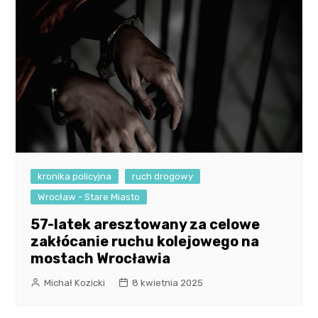
kronika policyjna
ruch drogowy
Wrocław - Stare Miasto
57-latek aresztowany za celowe
zakłócanie ruchu kolejowego na
mostach Wrocławia
Michał Kozicki
8 kwietnia 2025