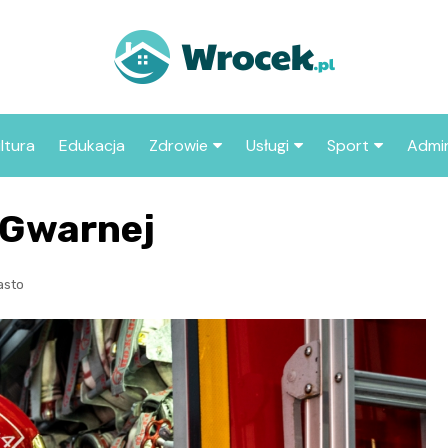
ltura
Edukacja
Zdrowie
Usługi
Sport
Admin
sze miejsca
Szpital
Wesele
Aktualności sp
ZUS
 Gwarnej
Sklep medyczny
Klub
Klub piłkarski
MOP
aczyć we
Apteka
Taxi
Pozostałe kluby
Urzą
asto
sportowe
Stacja paliw
Urzą
Księgarnia
Restauracja
Adwokat