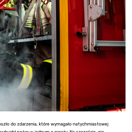
Fryzjer
Kino
Poczta
doszło do zdarzenia, które wymagało natychmiastowej
 wybuchł pożar w jednym z garaży. Na szczęście, nie