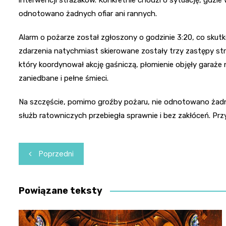
odnotowano żadnych ofiar ani rannych.
Alarm o pożarze został zgłoszony o godzinie 3:20, co skut
zdarzenia natychmiast skierowane zostały trzy zastępy str
który koordynował akcję gaśniczą, płomienie objęły garaże n
zaniedbane i pełne śmieci.
Na szczęście, pomimo groźby pożaru, nie odnotowano żadny
służb ratowniczych przebiegła sprawnie i bez zakłóceń. P
Nawigacja
Poprzedni
wpisu
Powiązane teksty