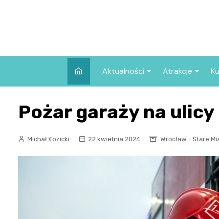
Skip
to
content
Aktualności
Atrakcje
Ku
Pozostałe
Najpopularniej
Pożar garaży na ulicy
we Wrocławiu
Wszystkie wpisy
Co warto zob
Wrocławiu?
Michał Kozicki
22 kwietnia 2024
Wrocław - Stare Mi