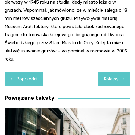
pierwszy w 1945 roku na studia, kiedy miasto leżało w
gruzach. Wspominał, jak mówiono, że w mieście zalegało 18
mln metrów sześciennych gruzu. Przywoływał historię
Muzeum Architektury, które powstało obok zachowanego
fragmentu torowiska kolejowego, biegnącego od Dworca
Świebodzkiego przez Stare Miasto do Odry. Kolej ta miała
ułatwić usuwanie gruzów – wspominał w rozmowie w 2009
roku.
Nawigacja
Poprzedni
Kolejny
wpisu
Powiązane teksty