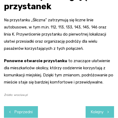
przystanek
Na przystanku „Śliczna” zatrzymują się liczne linie
autobusowe, w tym m.in. 112, 113, 133, 143, 145, 146 oraz
linia K. Przywrócenie przystanku do pierwotnej lokalizacji
ułatwi przesiadki oraz organizację podróży dla wielu
pasażerów korzystających z tych połączeń.
Ponowne otwarcie przystanku
to znaczące ułatwienie
dla mieszkańców okolicy, którzy codziennie korzystają z
komunikacji miejskiej. Dzięki tym zmianom, podróżowanie po
mieście staje się bardziej komfortowe i przewidywalne.
Źródło: wroclaw.pl
Nawigacja
Poprzedni
Kolejny