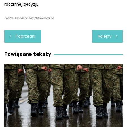
rodzinnej decyzji.
Źródło: facebook.com/UMSiechnice
Nawigacja
Poprzedni
Kolejny
wpisu
Powiązane teksty