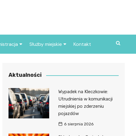
istracja
Służby miejskie
Kontakt
ortowe
Straż pożarna
S
Policja
Aktualności
d skarbowy
Straż miejska
Wypadek na Kleczkowie:
d miasta
Utrudnienia w komunikacji
miejskiej po zderzeniu
pojazdów
6 sierpnia 2026