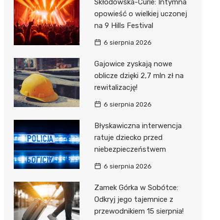
Skłodowska-Curie: Intymna
opowieść o wielkiej uczonej
na 9 Hills Festival
6 sierpnia 2026
Gajowice zyskają nowe
oblicze dzięki 2,7 mln zł na
rewitalizację!
6 sierpnia 2026
Błyskawiczna interwencja
ratuje dziecko przed
niebezpieczeństwem
6 sierpnia 2026
Zamek Górka w Sobótce:
Odkryj jego tajemnice z
przewodnikiem 15 sierpnia!