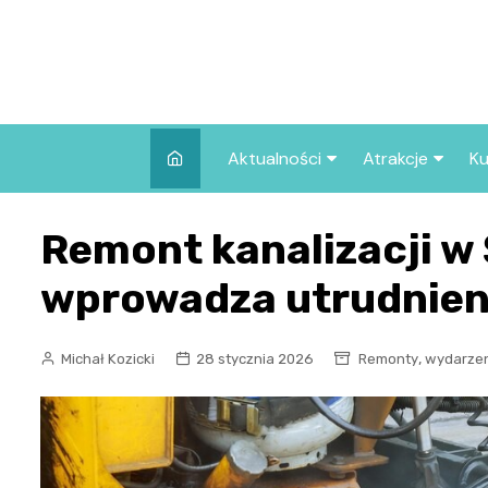
Skip
to
content
Aktualności
Atrakcje
Ku
Pozostałe
Najpopularniej
Remont kanalizacji w 
we Wrocławiu
Wszystkie wpisy
Co warto zob
wprowadza utrudnien
Wrocławiu?
,
Michał Kozicki
28 stycznia 2026
Remonty
wydarze