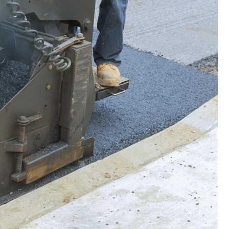
Fryzjer
Kino
Poczta