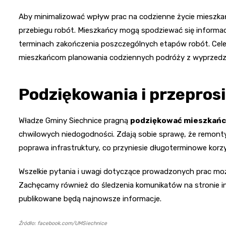
Aby minimalizować wpływ prac na codzienne życie mieszkań
przebiegu robót. Mieszkańcy mogą spodziewać się informac
terminach zakończenia poszczególnych etapów robót. Celem
mieszkańcom planowania codziennych podróży z wyprzedz
Podziękowania i przepros
Władze Gminy Siechnice pragną
podziękować mieszkańco
chwilowych niedogodności. Zdają sobie sprawę, że remonty 
poprawa infrastruktury, co przyniesie długoterminowe korz
Wszelkie pytania i uwagi dotyczące prowadzonych prac możn
Zachęcamy również do śledzenia komunikatów na stronie in
publikowane będą najnowsze informacje.
Źródło: facebook.com/UMSiechnice