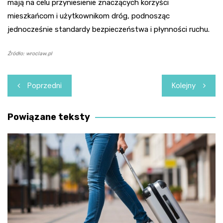
mają na celu przyniesienie znaczących korzyści
mieszkańcom i użytkownikom dróg, podnosząc
jednocześnie standardy bezpieczeństwa i płynności ruchu.
Źródło: wroclaw.pl
Nawigacja
Poprzedni
Kolejny
wpisu
Powiązane teksty