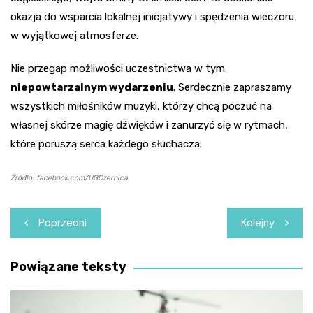
okazja do wsparcia lokalnej inicjatywy i spędzenia wieczoru
w wyjątkowej atmosferze.
Nie przegap możliwości uczestnictwa w tym
niepowtarzalnym wydarzeniu
. Serdecznie zapraszamy
wszystkich miłośników muzyki, którzy chcą poczuć na
własnej skórze magię dźwięków i zanurzyć się w rytmach,
które poruszą serca każdego słuchacza.
Źródło: facebook.com/UGCzernica
Nawigacja
Poprzedni
Kolejny
wpisu
Powiązane teksty