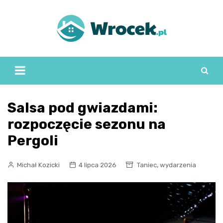
Skip
to
content
Salsa pod gwiazdami:
rozpoczęcie sezonu na
Pergoli
,
Michał Kozicki
4 lipca 2026
Taniec
wydarzenia