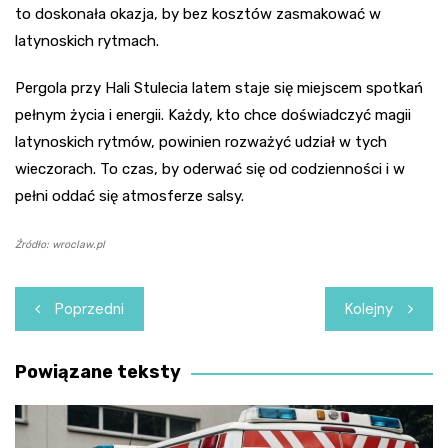
to doskonała okazja, by bez kosztów zasmakować w
latynoskich rytmach.
Pergola przy Hali Stulecia latem staje się miejscem spotkań
pełnym życia i energii. Każdy, kto chce doświadczyć magii
latynoskich rytmów, powinien rozważyć udział w tych
wieczorach. To czas, by oderwać się od codzienności i w
pełni oddać się atmosferze salsy.
Źródło: wroclaw.pl
Nawigacja
Poprzedni
Kolejny
wpisu
Powiązane teksty