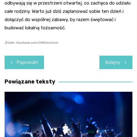
odbywają się w przestrzeni otwartej, co zachęca do udziału
całe rodziny. Warto już dziś zaplanować sobie ten dzień i
dołączyć do wspólnej zabawy, by razem świętować i
budować lokalną tożsamość.
Źródło: facebook.com/UMSiechnice
Nawigacja
Poprzedni
Kolejny
wpisu
Powiązane teksty