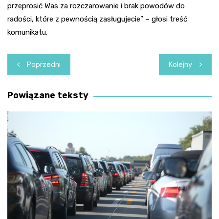
przeprosić Was za rozczarowanie i brak powodów do
radości, które z pewnością zasługujecie” – głosi treść
komunikatu.
Nawigacja
Poprzedni
Kolejny
wpisu
Powiązane teksty