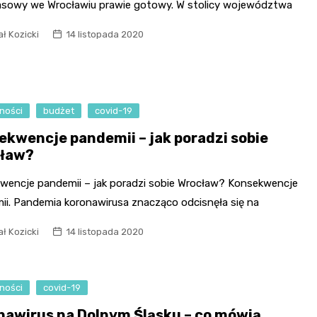
sowy we Wrocławiu prawie gotowy. W stolicy województwa
ł Kozicki
14 listopada 2020
ności
budżet
covid-19
ekwencje pandemii – jak poradzi sobie
ław?
wencje pandemii – jak poradzi sobie Wrocław? Konsekwencje
ii. Pandemia koronawirusa znacząco odcisnęła się na
ł Kozicki
14 listopada 2020
ności
covid-19
nawirus na Dolnym Śląsku – co mówią