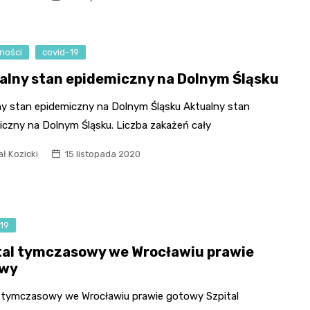
Fryzjer
Kino
ności
covid-19
alny stan epidemiczny na Dolnym Śląsku
Poczta
ny stan epidemiczny na Dolnym Śląsku Aktualny stan
iczny na Dolnym Śląsku. Liczba zakażeń cały
ł Kozicki
15 listopada 2020
19
tal tymczasowy we Wrocławiu prawie
owy
l tymczasowy we Wrocławiu prawie gotowy Szpital