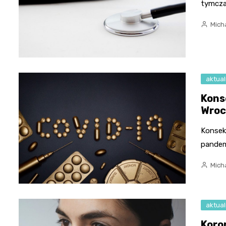
tymcza
Micha
aktual
Kons
Wroc
Konsek
pandem
Micha
aktual
Koro