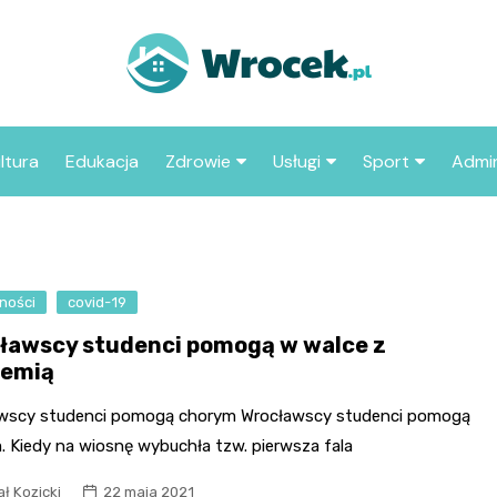
ltura
Edukacja
Zdrowie
Usługi
Sport
Admin
sze miejsca
Szpital
Wesele
Aktualności sp
ZUS
Sklep medyczny
Klub
Klub piłkarski
MOP
aczyć we
ności
covid-19
Apteka
Taxi
Pozostałe kluby
Urzą
sportowe
ławscy studenci pomogą w walce z
Stacja paliw
Urzą
emią
Księgarnia
wscy studenci pomogą chorym Wrocławscy studenci pomogą
Restauracja
. Kiedy na wiosnę wybuchła tzw. pierwsza fala
Adwokat
ł Kozicki
22 maja 2021