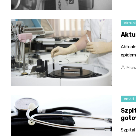
aktual
Aktu
Aktual
epidem
Micha
covid-
Szpi
got
Szpita