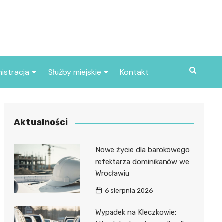
istracja
Służby miejskie
Kontakt
ortowe
Straż pożarna
S
Policja
Aktualności
d skarbowy
Straż miejska
Nowe życie dla barokowego
d miasta
refektarza dominikanów we
Wrocławiu
6 sierpnia 2026
Wypadek na Kleczkowie: