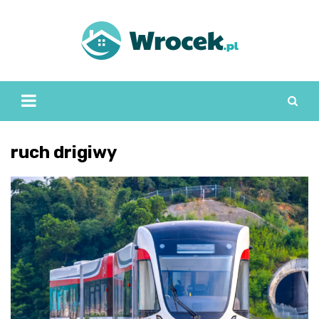
Skip
to
content
ruch drigiwy