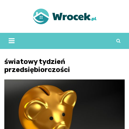
Skip
to
content
światowy tydzień
przedsiębiorczości