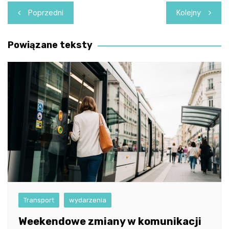
Nawigacja
Poprzedni
Kolejny
wpisu
Powiązane teksty
Transport
wydarzenia
Weekendowe zmiany w komunikacji