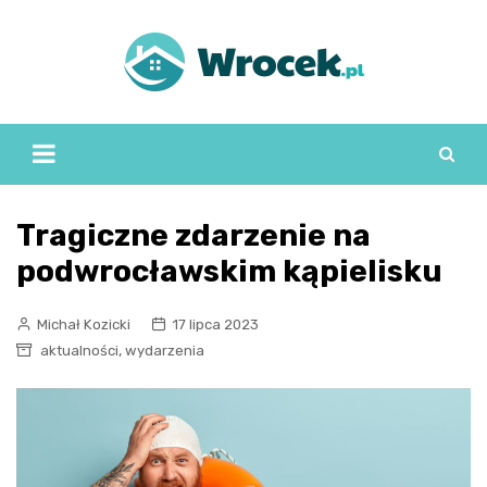
Skip
to
content
Tragiczne zdarzenie na
podwrocławskim kąpielisku
Michał Kozicki
17 lipca 2023
,
aktualności
wydarzenia