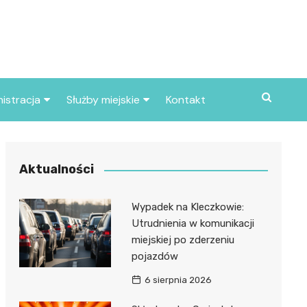
istracja
Służby miejskie
Kontakt
ortowe
Straż pożarna
S
Policja
Aktualności
d skarbowy
Straż miejska
Wypadek na Kleczkowie:
d miasta
Utrudnienia w komunikacji
miejskiej po zderzeniu
pojazdów
6 sierpnia 2026