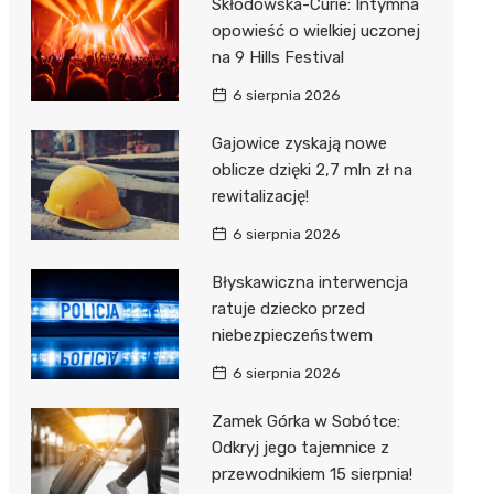
Skłodowska-Curie: Intymna
opowieść o wielkiej uczonej
na 9 Hills Festival
6 sierpnia 2026
Gajowice zyskają nowe
oblicze dzięki 2,7 mln zł na
rewitalizację!
6 sierpnia 2026
Błyskawiczna interwencja
ratuje dziecko przed
niebezpieczeństwem
6 sierpnia 2026
Zamek Górka w Sobótce:
Odkryj jego tajemnice z
przewodnikiem 15 sierpnia!