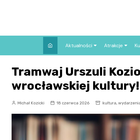
Skip
to
content
Aktualności
Atrakcje
Ku
Pozostałe
Najpopularniej
Tramwaj Urszuli Kozio
we Wrocławiu
Wszystkie wpisy
Co warto zob
wrocławskiej kultury!
Wrocławiu?
,
Michał Kozicki
18 czerwca 2026
kultura
wydarzeni