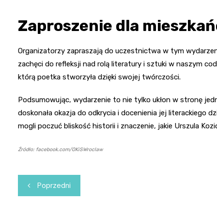
Zaproszenie dla mieszka
Organizatorzy zapraszają do uczestnictwa w tym wydarzeniu,
zachęci do refleksji nad rolą literatury i sztuki w naszym c
którą poetka stworzyła dzięki swojej twórczości.
Podsumowując, wydarzenie to nie tylko ukłon w stronę jedn
doskonała okazja do odkrycia i docenienia jej literackiego d
mogli poczuć bliskość historii i znaczenie, jakie Urszula Kozi
Źródło: facebook.com/OKiSWroclaw
Nawigacja
Poprzedni
wpisu