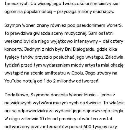
tanecznych. Co więcej, jego twórczość online cieszy się
ogromną popularnością – przyciąga miliony słuchaczy.
Szymon Woner, znany również pod pseudonimem WonerS,
to prawdziwa gwiazda sceny muzycznej. Sam ostatni
weekend był dla niego wyjątkowo intensywny – dał cztery
koncerty. Jednym z nich były Dni Białogardu, gdzie kilka
tysięcy fanów przyszło posłuchać jego występu. Zaledwie
tydzień przed tym wydarzeniem młody artysta miał okazję
wystąpić na scenie amfiteatru w Opolu. Jego utwory na
YouTube notują od 1 do 2 milionów odtworzeń.
Dodatkowo, Szymona doceniła Warner Music – jedna z
największych wytwórni muzycznych na świecie. To właśnie
oni są odpowiedzialni za wydanie jego najnowszego singla.
W ciągu zaledwie 10 dni od premiery utwór ten został
odtworzony przez internautów ponad 600 tysięcy razy.