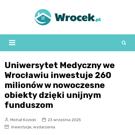
Skip
to
content
Uniwersytet Medyczny we
Wrocławiu inwestuje 260
milionów w nowoczesne
obiekty dzięki unijnym
funduszom
Michał Kozicki
23 września 2025
,
Inwestycje
wydarzenia