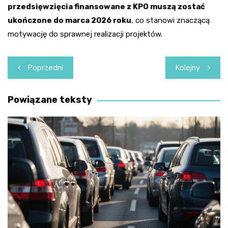
przedsięwzięcia finansowane z KPO muszą zostać
ukończone do marca 2026 roku
, co stanowi znaczącą
motywację do sprawnej realizacji projektów.
Nawigacja
Poprzedni
Kolejny
wpisu
Powiązane teksty