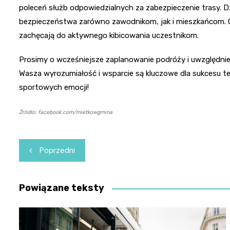
poleceń służb odpowiedzialnych za zabezpieczenie trasy. 
bezpieczeństwa zarówno zawodnikom, jak i mieszkańcom. O
zachęcają do aktywnego kibicowania uczestnikom.
Prosimy o wcześniejsze zaplanowanie podróży i uwzględn
Wasza wyrozumiałość i wsparcie są kluczowe dla sukcesu 
sportowych emocji!
Źródło: facebook.com/mietkowgmina
Nawigacja
Poprzedni
wpisu
Powiązane teksty