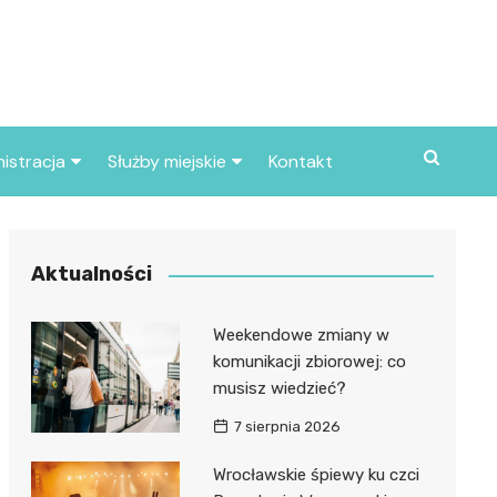
istracja
Służby miejskie
Kontakt
ortowe
Straż pożarna
S
Policja
Aktualności
d skarbowy
Straż miejska
Weekendowe zmiany w
d miasta
komunikacji zbiorowej: co
musisz wiedzieć?
7 sierpnia 2026
Wrocławskie śpiewy ku czci