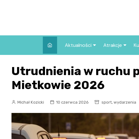
Skip
to
content
Aktualności
Atrakcje
Ku
Pozostałe
Najpopularniej
Utrudnienia w ruchu 
we Wrocławiu
Wszystkie wpisy
Co warto zob
Mietkowie 2026
Wrocławiu?
,
Michał Kozicki
10 czerwca 2026
sport
wydarzenia