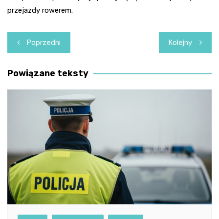
przejazdy rowerem.
Nawigacja
Poprzedni
Kolejny
wpisu
Powiązane teksty