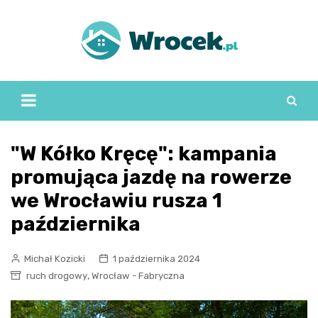
Skip
to
content
"W Kółko Kręcę": kampania
promująca jazdę na rowerze
we Wrocławiu rusza 1
października
Michał Kozicki
1 października 2024
,
ruch drogowy
Wrocław - Fabryczna