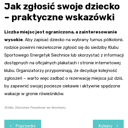
Jak zgłosić swoje dziecko
– praktyczne wskazówki
Liczba miejsc jest ograniczona, a zainteresowanie
wysokie
. Aby zapisać dziecko na wybrany turnus półkolonii,
rodzice powinni niezwłocznie zgłosić się do siedziby Klubu
Sportowego Energetyk Siechnice lub skorzystać z informacji
dostępnych na oficjalnych plakatach i stronie internetowej
klubu. Organizatorzy przypominają, że decyduje kolejność
zgłoszeń – warto więc zadbać o rezerwację miejsca już dziś,
by zapewnić swojej pociesze ciekawie i aktywnie spędzone
wakacje w gronie rówieśników.
Źródło: Starostwo Powiatowe we Wrocławiu
Nawigacja
Poprzedni
Kolejny