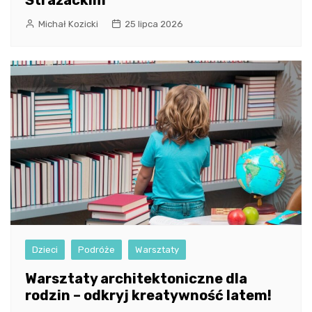
Strażackim
Michał Kozicki
25 lipca 2026
Dzieci
Podróże
Warsztaty
Warsztaty architektoniczne dla
rodzin – odkryj kreatywność latem!