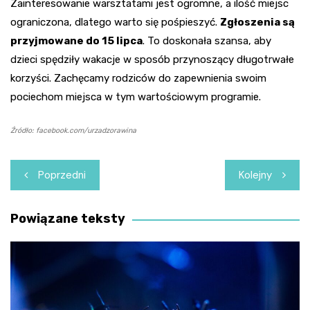
Zainteresowanie warsztatami jest ogromne, a ilość miejsc
ograniczona, dlatego warto się pośpieszyć.
Zgłoszenia są
przyjmowane do 15 lipca
. To doskonała szansa, aby
dzieci spędziły wakacje w sposób przynoszący długotrwałe
korzyści. Zachęcamy rodziców do zapewnienia swoim
pociechom miejsca w tym wartościowym programie.
Źródło: facebook.com/urzadzorawina
Nawigacja
Poprzedni
Kolejny
wpisu
Powiązane teksty