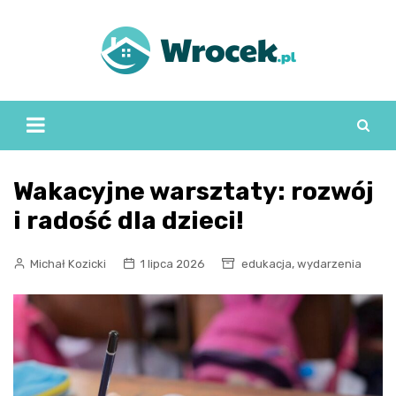
Skip
to
content
Wakacyjne warsztaty: rozwój
i radość dla dzieci!
,
Michał Kozicki
1 lipca 2026
edukacja
wydarzenia