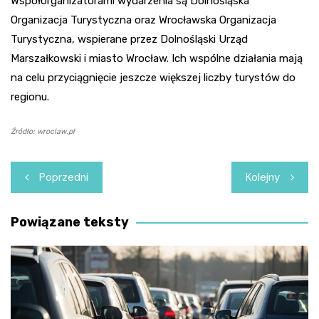
Współorganizatorami wydarzenia są Dolnośląska
Organizacja Turystyczna oraz Wrocławska Organizacja
Turystyczna, wspierane przez Dolnośląski Urząd
Marszałkowski i miasto Wrocław. Ich wspólne działania mają
na celu przyciągnięcie jeszcze większej liczby turystów do
regionu.
Źródło: wroclaw.pl
Nawigacja
Poprzedni
Kolejny
wpisu
Powiązane teksty