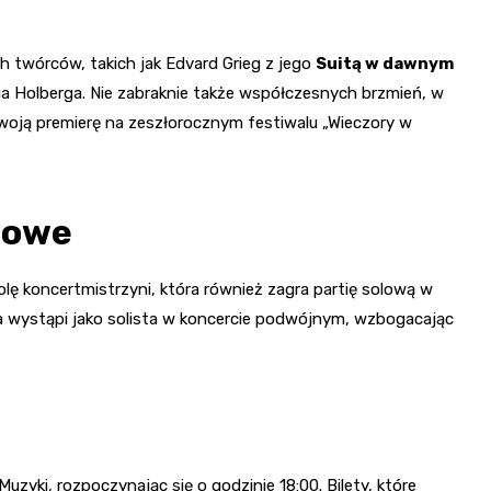
 twórców, takich jak Edvard Grieg z jego
Suitą w dawnym
a Holberga. Nie zabraknie także współczesnych brzmień, w
swoją premierę na zeszłorocznym festiwalu „Wieczory w
lowe
olę koncertmistrzyni, która również zagra partię solową w
 wystąpi jako solista w koncercie podwójnym, wzbogacając
yki, rozpoczynając się o godzinie 18:00. Bilety, które