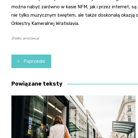
można nabyć zarówno w kasie NFM, jak i przez internet, są
nie tylko muzycznym świętem, ale także doskonałą okazją 
Orkiestry Kameralnej Wratislavia.
Źródło: wroclaw.pl
Nawigacja
Poprzedni
wpisu
Powiązane teksty