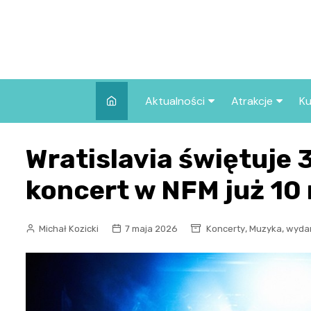
Skip
to
content
Aktualności
Atrakcje
Ku
Pozostałe
Najpopularniej
Wratislavia świętuje 
we Wrocławiu
Wszystkie wpisy
Co warto zob
koncert w NFM już 10
Wrocławiu?
,
,
Michał Kozicki
7 maja 2026
Koncerty
Muzyka
wyda