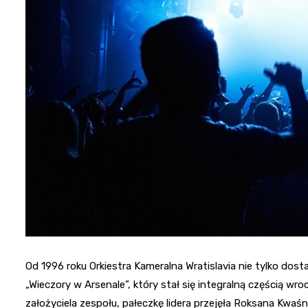
Od 1996 roku Orkiestra Kameralna Wratislavia nie tylko dos
„Wieczory w Arsenale”, który stał się integralną częścią wr
założyciela zespołu, pałeczkę lidera przejęła Roksana Kwaś