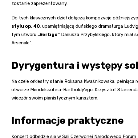
zostanie zaprezentowany.
Do tych klasycznych dzieł dołączą kompozycje późniejszych
stylu op. 40
, upamiętniającą duńskiego dramaturga Ludvig
tym utworu
„Vertigo”
Dariusza Przybylskiego, który miał 
Arsenale”.
Dyrygentura i występy so
Na czele orkiestry stanie Roksana Kwaśnikowska, pełniąca r
utworze Mendelssohna-Bartholdy’ego. Krzysztof Stanienda
wieczór swoim pianistycznym kunsztem.
Informacje praktyczne
Koncert odbędzie się w Sali Czerwonej Narodowego Forum Muz