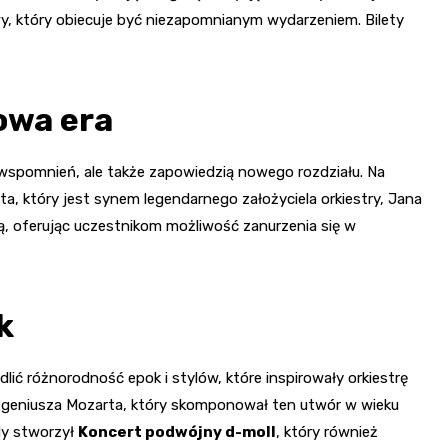
y, który obiecuje być niezapomnianym wydarzeniem. Bilety
owa era
o wspomnień, ale także zapowiedzią nowego rozdziału. Na
ta, który jest synem legendarnego założyciela orkiestry, Jana
ią, oferując uczestnikom możliwość zanurzenia się w
k
lić różnorodność epok i stylów, które inspirowały orkiestrę
geniusza Mozarta, który skomponował ten utwór w wieku
ldy stworzył
Koncert podwójny d-moll
, który również