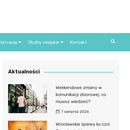
istracja
Służby miejskie
Kontakt
ortowe
Straż pożarna
S
Policja
Aktualności
d skarbowy
Straż miejska
Weekendowe zmiany w
d miasta
komunikacji zbiorowej: co
musisz wiedzieć?
7 sierpnia 2026
Wrocławskie śpiewy ku czci