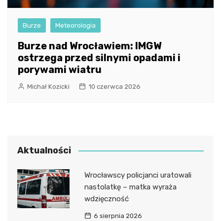
Burze
Meteorologia
Burze nad Wrocławiem: IMGW
ostrzega przed silnymi opadami i
porywami wiatru
Michał Kozicki
10 czerwca 2026
Aktualności
Wrocławscy policjanci uratowali
nastolatkę – matka wyraża
wdzięczność
6 sierpnia 2026