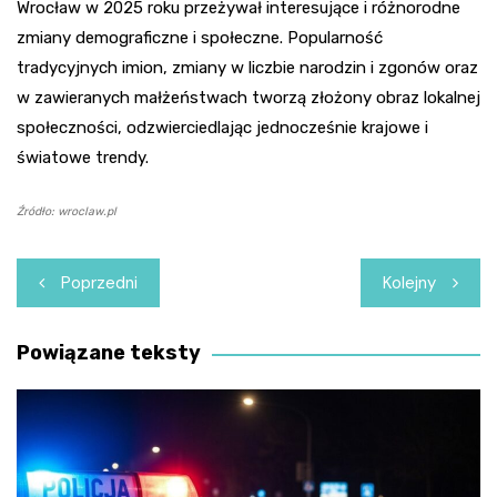
Wrocław w 2025 roku przeżywał interesujące i różnorodne
zmiany demograficzne i społeczne. Popularność
tradycyjnych imion, zmiany w liczbie narodzin i zgonów oraz
w zawieranych małżeństwach tworzą złożony obraz lokalnej
społeczności, odzwierciedlając jednocześnie krajowe i
światowe trendy.
Źródło: wroclaw.pl
Nawigacja
Poprzedni
Kolejny
wpisu
Powiązane teksty