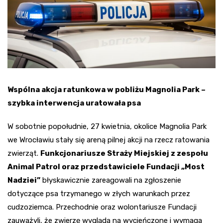
Wspólna akcja ratunkowa w pobliżu Magnolia Park –
szybka interwencja uratowała psa
W sobotnie popołudnie, 27 kwietnia, okolice Magnolia Park
we Wrocławiu stały się areną pilnej akcji na rzecz ratowania
zwierząt.
Funkcjonariusze Straży Miejskiej z zespołu
Animal Patrol oraz przedstawiciele Fundacji „Most
Nadziei”
błyskawicznie zareagowali na zgłoszenie
dotyczące psa trzymanego w złych warunkach przez
cudzoziemca. Przechodnie oraz wolontariusze Fundacji
zauważyli, że zwierzę wygląda na wycieńczone i wymaga