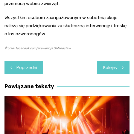
przemocą wobec zwierząt.
Wszystkim osobom zaangażowanym w sobotnią akcję
należą się podziękowania za skuteczną interwencję i troskę
o los czworonogów.
Źródło: facebook.com/prewencja.SMWroclaw
Nawigacja
Poprzedni
Kolejny
wpisu
Powiązane teksty