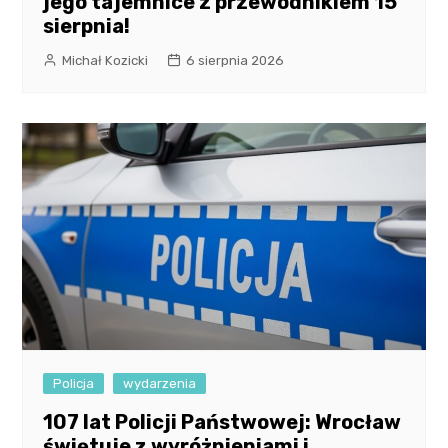
jego tajemnice z przewodnikiem 15
sierpnia!
Michał Kozicki
6 sierpnia 2026
Policja
wydarzenia
107 lat Policji Państwowej: Wrocław
świętuje z wyróżnieniami i