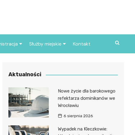
istracja
Służby miejskie
Kontakt
ortowe
Straż pożarna
S
Policja
Aktualności
d skarbowy
Straż miejska
Nowe życie dla barokowego
d miasta
refektarza dominikanów we
Wrocławiu
6 sierpnia 2026
Wypadek na Kleczkowie: