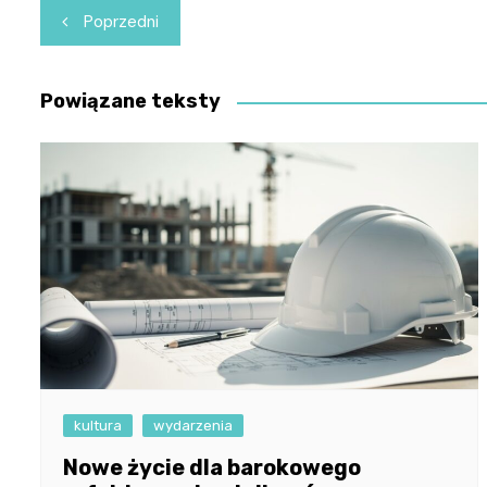
Nawigacja
Poprzedni
wpisu
Powiązane teksty
kultura
wydarzenia
Nowe życie dla barokowego