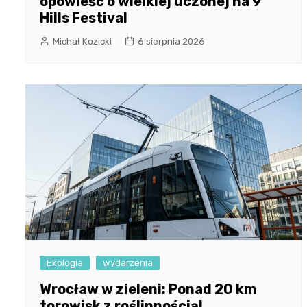
opowieść o wielkiej uczonej na 9
Hills Festival
Michał Kozicki
6 sierpnia 2026
Ekologia
wydarzenia
Wrocław w zieleni: Ponad 20 km
torowisk z roślinnością!