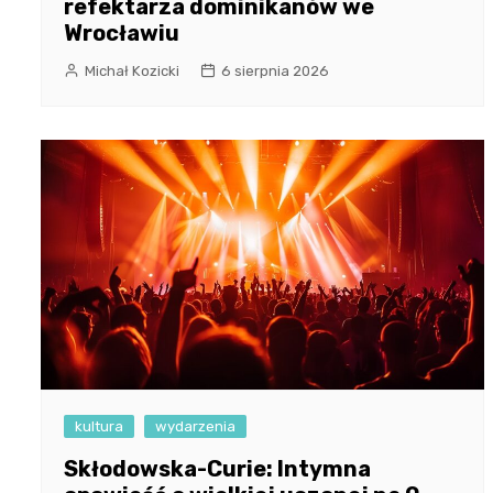
refektarza dominikanów we
Wrocławiu
Michał Kozicki
6 sierpnia 2026
kultura
wydarzenia
Skłodowska-Curie: Intymna