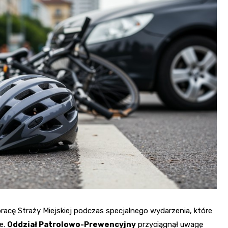
Fryzjer
Kino
Poczta
pracę Straży Miejskiej podczas specjalnego wydarzenia, które
e.
Oddział Patrolowo-Prewencyjny
przyciągnął uwagę