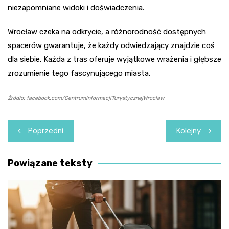
niezapomniane widoki i doświadczenia.
Wrocław czeka na odkrycie, a różnorodność dostępnych
spacerów gwarantuje, że każdy odwiedzający znajdzie coś
dla siebie. Każda z tras oferuje wyjątkowe wrażenia i głębsze
zrozumienie tego fascynującego miasta.
Źródło: facebook.com/CentrumInformacjiTurystycznejWroclaw
Nawigacja
Poprzedni
Kolejny
wpisu
Powiązane teksty