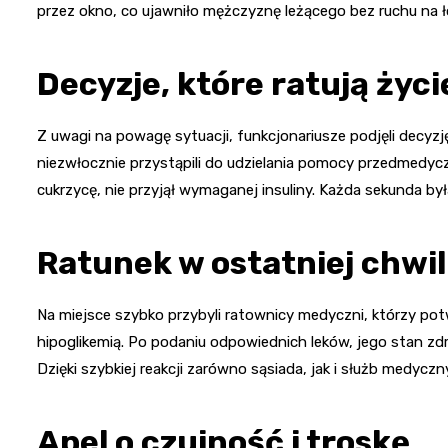
przez okno, co ujawniło mężczyznę leżącego bez ruchu na
Decyzje, które ratują życi
Z uwagi na powagę sytuacji, funkcjonariusze podjęli decyzj
niezwłocznie przystąpili do udzielania pomocy przedmedyczne
cukrzycę, nie przyjął wymaganej insuliny. Każda sekunda by
Ratunek w ostatniej chwil
Na miejsce szybko przybyli ratownicy medyczni, którzy p
hipoglikemią. Po podaniu odpowiednich leków, jego stan zdr
Dzięki szybkiej reakcji zarówno sąsiada, jak i służb medyczny
Apel o czujność i troskę