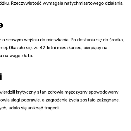
 łóżku. Rzeczywistość wymagała natychmiastowego działania.
e
ę o siłowym wejściu do mieszkania. Po dostaniu się do środka,
j. Okazało się, że 42-letni mieszkaniec, cierpiący na
ła na wagę złota.
i
otwierdzili krytyczny stan zdrowia mężczyzny spowodowany
owia uległ poprawie, a zagrożenie życia zostało zażegnane.
ch, udało się uniknąć tragedii.