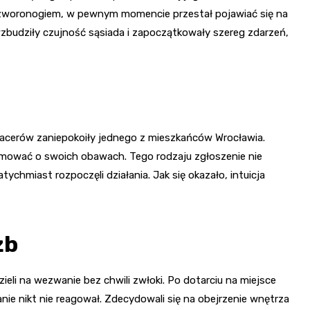
 czworonogiem, w pewnym momencie przestał pojawiać się na
zbudziły czujność sąsiada i zapoczątkowały szereg zdarzeń,
spacerów zaniepokoiły jednego z mieszkańców Wrocławia.
ormować o swoich obawach. Tego rodzaju zgłoszenie nie
chmiast rozpoczęli działania. Jak się okazało, intuicja
żb
zieli na wezwanie bez chwili zwłoki. Po dotarciu na miejsce
anie nikt nie reagował. Zdecydowali się na obejrzenie wnętrza