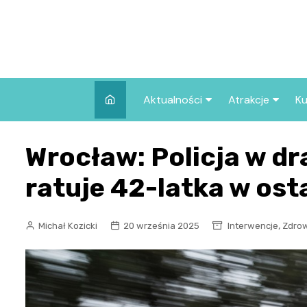
Skip
to
content
Aktualności
Atrakcje
Ku
Pozostałe
Najpopularniej
Wrocław: Policja w dr
we Wrocławiu
Wszystkie wpisy
Co warto zob
ratuje 42-latka w osta
Wrocławiu?
,
Michał Kozicki
20 września 2025
Interwencje
Zdro