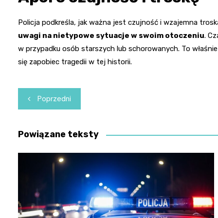
Policja podkreśla, jak ważna jest czujność i wzajemna tros
uwagi na nietypowe sytuacje w swoim otoczeniu
. C
w przypadku osób starszych lub schorowanych. To właśnie dz
się zapobiec tragedii w tej historii.
Nawigacja
Poprzedni
wpisu
Powiązane teksty