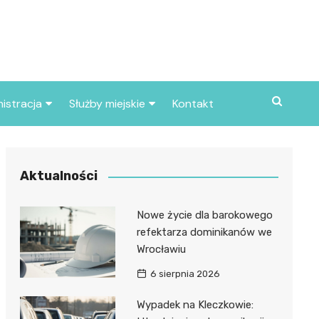
istracja
Służby miejskie
Kontakt
ortowe
Straż pożarna
S
Policja
Aktualności
d skarbowy
Straż miejska
Nowe życie dla barokowego
d miasta
refektarza dominikanów we
Wrocławiu
6 sierpnia 2026
Wypadek na Kleczkowie: