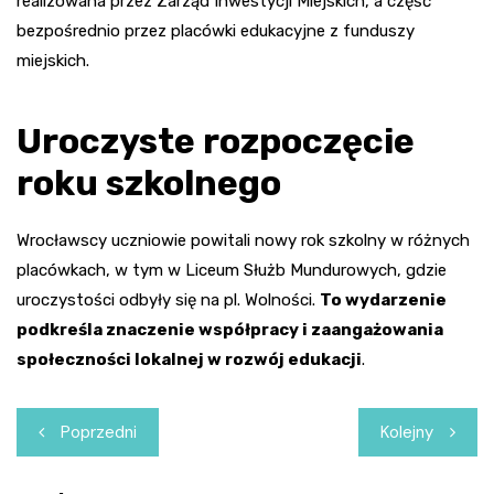
realizowana przez Zarząd Inwestycji Miejskich, a część
bezpośrednio przez placówki edukacyjne z funduszy
miejskich.
Uroczyste rozpoczęcie
roku szkolnego
Wrocławscy uczniowie powitali nowy rok szkolny w różnych
placówkach, w tym w Liceum Służb Mundurowych, gdzie
uroczystości odbyły się na pl. Wolności.
To wydarzenie
podkreśla znaczenie współpracy i zaangażowania
społeczności lokalnej w rozwój edukacji
.
Nawigacja
Poprzedni
Kolejny
wpisu