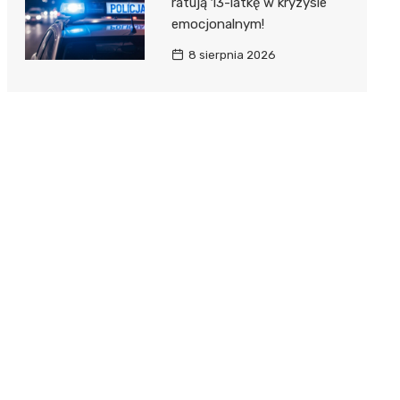
ratują 13-latkę w kryzysie
emocjonalnym!
8 sierpnia 2026