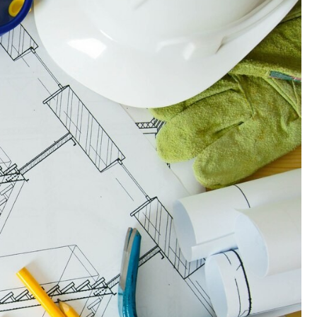
Fryzjer
Kino
Poczta