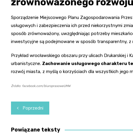
zrównoważonego rozwoj
Sporządzenie Miejscowego Planu Zagospodarowania Przestr
usługowych i zabezpieczenia ich przed niekorzystnymi zmia
sposób zrównoważony, uwzględniając potrzeby mieszkańców
inwestycyjne są podejmowane w sposób transparentny, z m
Przykład wrocławskiego obszaru przy ulicach Drukarskiej i
urbanistyczne.
Zachowanie usługowego charakteru t
rozwój miasta, z myślą o korzyściach dla wszystkich jego 
Źródło: facebook.com/biuroprasoweUMW
Nawigacja
Poprzedni
wpisu
Powiązane teksty