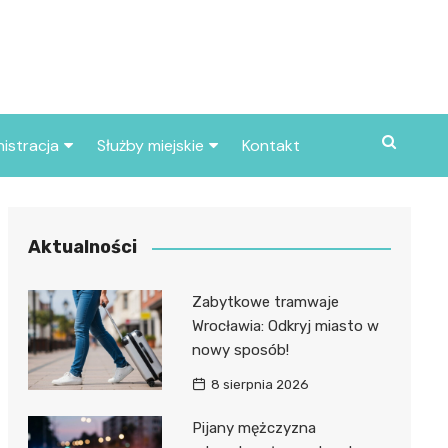
istracja
Służby miejskie
Kontakt
ortowe
Straż pożarna
S
Policja
Aktualności
d skarbowy
Straż miejska
Zabytkowe tramwaje
d miasta
Wrocławia: Odkryj miasto w
nowy sposób!
8 sierpnia 2026
Pijany mężczyzna