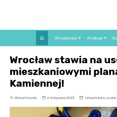
Skip
to
content
Aktualności
Atrakcje
Ku
Pozostałe
Najpopularniej
Wrocław stawia na usł
we Wrocławiu
Wszystkie wpisy
Co warto zob
mieszkaniowymi plana
Wrocławiu?
Kamiennej!
,
Michał Kozicki
6 listopada 2025
Urbanistyka
wydar