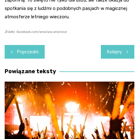
spotkania się z ludźmi o podobnych pasjach w magicznej
atmosferze letniego wieczoru.
Źródło: facebook.com/wroclaw.wroclove
Nawigacja
Poprzedni
Kolejny
wpisu
Powiązane teksty