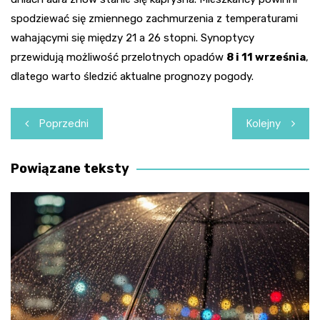
spodziewać się zmiennego zachmurzenia z temperaturami
wahającymi się między 21 a 26 stopni. Synoptycy
przewidują możliwość przelotnych opadów
8 i 11 września
,
dlatego warto śledzić aktualne prognozy pogody.
Nawigacja
Poprzedni
Kolejny
wpisu
Powiązane teksty