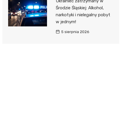
Ukrainiec zatrzymany w
Środzie Śląskiej: Alkohol,
narkotyki i nielegalny pobyt
w jednym!
5 sierpnia 2026