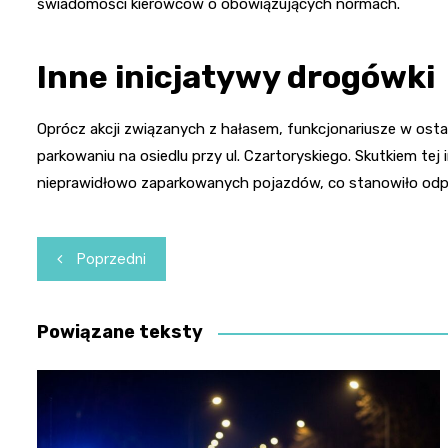
świadomości kierowców o obowiązujących normach.
Inne inicjatywy drogówki
Oprócz akcji związanych z hałasem, funkcjonariusze w osta
parkowaniu na osiedlu przy ul. Czartoryskiego. Skutkiem tej
nieprawidłowo zaparkowanych pojazdów, co stanowiło odpo
Nawigacja
Poprzedni
wpisu
Powiązane teksty