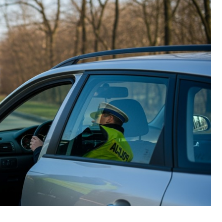
Fryzjer
Kino
Poczta