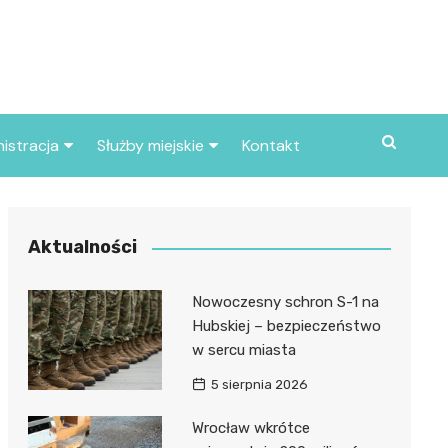
istracja
Służby miejskie
Kontakt
ortowe
Straż pożarna
S
Policja
Aktualności
d skarbowy
Straż miejska
Nowoczesny schron S-1 na
d miasta
Hubskiej – bezpieczeństwo
w sercu miasta
5 sierpnia 2026
Wrocław wkrótce