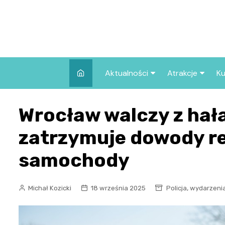
Skip
to
content
Aktualności
Atrakcje
Ku
Pozostałe
Najpopularniej
Wrocław walczy z hał
we Wrocławiu
Wszystkie wpisy
Co warto zob
zatrzymuje dowody re
Wrocławiu?
samochody
,
Michał Kozicki
18 września 2025
Policja
wydarzeni