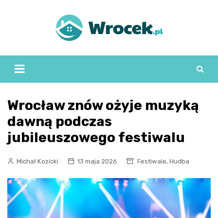
Skip
to
content
Wrocław znów ożyje muzyką
dawną podczas
jubileuszowego festiwalu
,
Michał Kozicki
13 maja 2026
Festiwale
Hudba