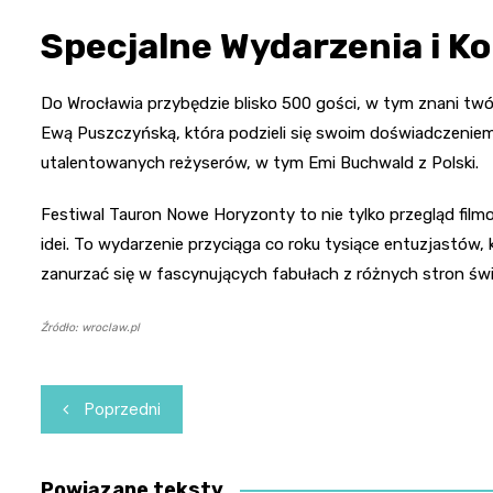
Specjalne Wydarzenia i K
Do Wrocławia przybędzie blisko 500 gości, w tym znani tw
Ewą Puszczyńską, która podzieli się swoim doświadczenie
utalentowanych reżyserów, w tym Emi Buchwald z Polski.
Festiwal Tauron Nowe Horyzonty to nie tylko przegląd filmo
idei. To wydarzenie przyciąga co roku tysiące entuzjastów,
zanurzać się w fascynujących fabułach z różnych stron świ
Źródło: wroclaw.pl
Nawigacja
Poprzedni
wpisu
Powiązane teksty