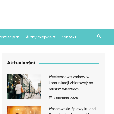
istracja
Służby miejskie
Kontakt
ortowe
Straż pożarna
S
Policja
Aktualności
d skarbowy
Straż miejska
Weekendowe zmiany w
d miasta
komunikacji zbiorowej: co
musisz wiedzieć?
7 sierpnia 2026
Wrocławskie śpiewy ku czci