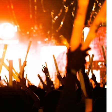
Fryzjer
Kino
Poczta