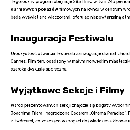
Tegoroczny program obejmuje 283 filmy, w tym 245 pełnom
darmowych pokazów
filmowych na Rynku w centrum Wroc
będą wyświetlane wieczorami, oferując niepowtarzalną at
Inauguracja Festiwalu
Uroczystość otwarcia festiwalu zainauguruje dramat „Fiord”
Cannes. Film ten, osadzony w małym norweskim miasteczku,
szeroką dyskusję społeczną.
Wyjątkowe Sekcje i Filmy
Wśród prezentowanych sekcji znajdzie się bogaty wybór f
Joachima Triera i nagrodzone Oscarem „Cinema Paradiso”. F
z twórcami, co znacząco wzbogaci doświadczenia kinowe u