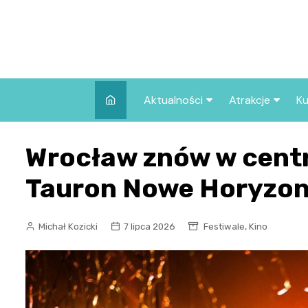
Skip
to
content
Aktualności
Atrakcje
Ku
Pozostałe
Najpopularniej
Wrocław znów w centr
we Wrocławiu
Wszystkie wpisy
Co warto zob
Tauron Nowe Horyzont
Wrocławiu?
,
Michał Kozicki
7 lipca 2026
Festiwale
Kino