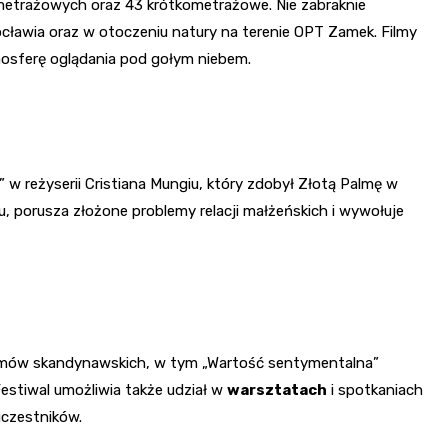
etrażowych oraz 43 krótkometrażowe. Nie zabraknie
ławia oraz w otoczeniu natury na terenie OPT Zamek. Filmy
mosferę oglądania pod gołym niebem.
 w reżyserii Cristiana Mungiu, który zdobył Złotą Palmę w
 porusza złożone problemy relacji małżeńskich i wywołuje
ilmów skandynawskich, w tym „Wartość sentymentalna”
estiwal umożliwia także udział w
warsztatach
i spotkaniach
czestników.