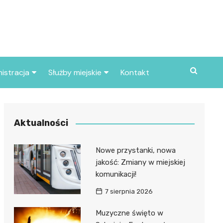
istracja
Służby miejskie
Kontakt
ortowe
Straż pożarna
S
Policja
Aktualności
d skarbowy
Straż miejska
Nowe przystanki, nowa
d miasta
jakość: Zmiany w miejskiej
komunikacji!
7 sierpnia 2026
Muzyczne święto w