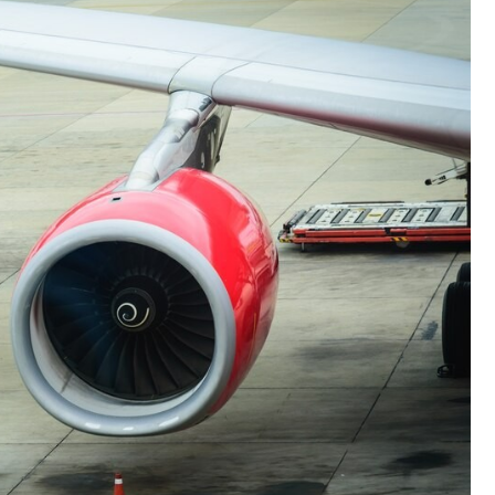
Fryzjer
Kino
Poczta