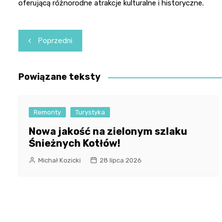
oferującą różnorodne atrakcje kulturalne i historyczne.
Nawigacja
Poprzedni
wpisu
Powiązane teksty
Remonty
Turystyka
Nowa jakość na zielonym szlaku
Śnieżnych Kotłów!
Michał Kozicki
28 lipca 2026