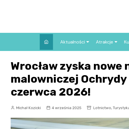
Skip
to
content
Aktualności
Atrakcje
Ku
Pozostałe
Najpopularniej
Wrocław zyska nowe n
we Wrocławiu
Wszystkie wpisy
Co warto zob
malowniczej Ochrydy
Wrocławiu?
czerwca 2026!
,
Michał Kozicki
4 września 2025
Lotnictwo
Turystyk