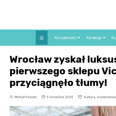
Skip
to
content
Aktualności
Atrakcje
Ku
Pozostałe
Najpopularniej
Wrocław zyskał luksu
we Wrocławiu
Wszystkie wpisy
Co warto zob
pierwszego sklepu Vic
Wrocławiu?
przyciągnęło tłumy!
,
Michał Kozicki
9 września 2025
kultura
wydarzenia