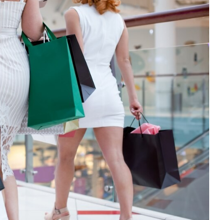
Fryzjer
Kino
Poczta