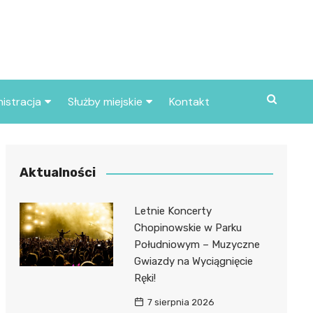
istracja
Służby miejskie
Kontakt
ortowe
Straż pożarna
S
Policja
Aktualności
d skarbowy
Straż miejska
Letnie Koncerty
d miasta
Chopinowskie w Parku
Południowym – Muzyczne
Gwiazdy na Wyciągnięcie
Ręki!
7 sierpnia 2026